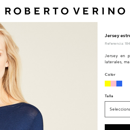
Jersey estr
Referencia: 1
Jersey en p
laterales, ma
Color
Talla
Selecciona