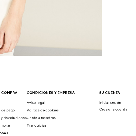
E COMPRA
CONDICIONES Y EMPRESA
SU CUENTA
Aviso legal
Iniciar sesión
Crea una cuenta
 de pago
Política de cookies
 y devoluciones
Únete a nosotros
mprar
Franquicias
ones