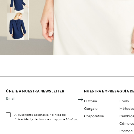
ÚNETE A NUESTRA NEWSLETTER
NUESTRA EMPRESA
GUÍA D
Email
Historia
Envío
Gargalo
Métodos
Al suscribirte aceptas la
Política de
Corporativa
Cambios
Privacidad
y declaras ser mayor de 16 años.
Cómo co
Promoci