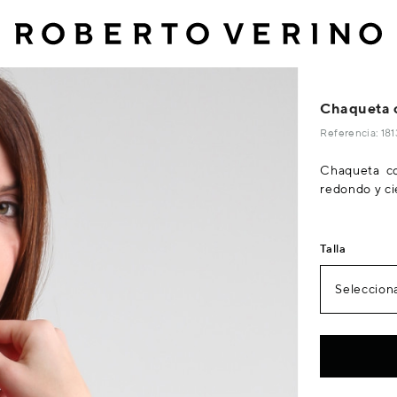
Chaqueta c
Referencia: 18
Chaqueta co
redondo y ci
Talla
Selecciona