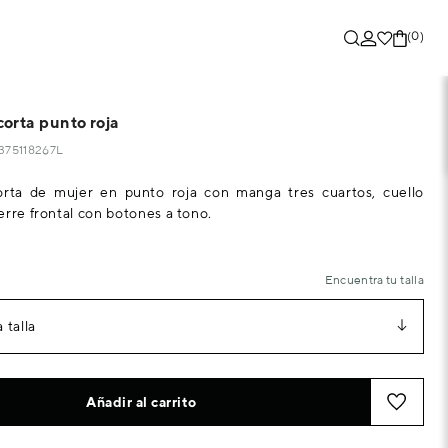
(0)
orta punto roja
1375118267L
rta de mujer en punto roja con manga tres cuartos, cuello
erre frontal con botones a tono.
Encuentra tu talla
 talla
Añadir al carrito