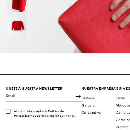
ÚNETE A NUESTRA NEWSLETTER
NUESTRA EMPRESA
GUÍA D
Email
Historia
Envío
Gargalo
Métodos
Al suscribirte aceptas la
Política de
Corporativa
Cambios
Privacidad
y declaras ser mayor de 16 años.
Cómo co
Promoci