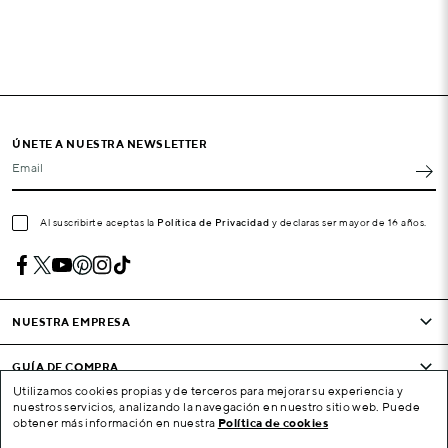
ÚNETE A NUESTRA NEWSLETTER
Email
Al suscribirte aceptas la
Política de Privacidad
y declaras ser mayor de 16 años.
NUESTRA EMPRESA
GUÍA DE COMPRA
Utilizamos cookies propias y de terceros para mejorar su experiencia y
nuestros servicios, analizando la navegación en nuestro sitio web. Puede
CONDICIONES Y EMPRESA
obtener más información en nuestra
Política de cookies