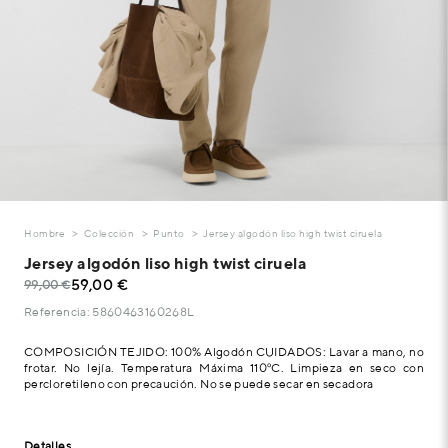
Hombre
Colección
Punto
Jersey algodón liso high twist ciruela
Jersey algodón liso high twist ciruela
59,00 €
99,00 €
Referencia: 5860463160268L
COMPOSICIÓN TEJIDO: 100% Algodón CUIDADOS: Lavar a mano, no
frotar. No lejía. Temperatura Máxima 110ºC. Limpieza en seco con
percloretileno con precaución. No se puede secar en secadora
Detalles