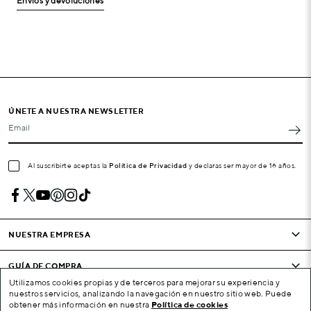
Envíos y devoluciones
ÚNETE A NUESTRA NEWSLETTER
Email
Al suscribirte aceptas la
Política de Privacidad
y declaras ser mayor de 16 años.
NUESTRA EMPRESA
GUÍA DE COMPRA
Utilizamos cookies propias y de terceros para mejorar su experiencia y
nuestros servicios, analizando la navegación en nuestro sitio web. Puede
CONDICIONES Y EMPRESA
obtener más información en nuestra
Política de cookies