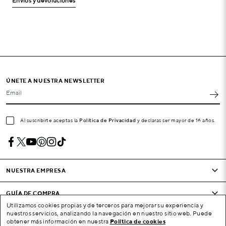
Envíos y devoluciones
ÚNETE A NUESTRA NEWSLETTER
Email
Al suscribirte aceptas la
Política de Privacidad
y declaras ser mayor de 16 años.
NUESTRA EMPRESA
GUÍA DE COMPRA
Utilizamos cookies propias y de terceros para mejorar su experiencia y
nuestros servicios, analizando la navegación en nuestro sitio web. Puede
CONDICIONES Y EMPRESA
obtener más información en nuestra
Política de cookies