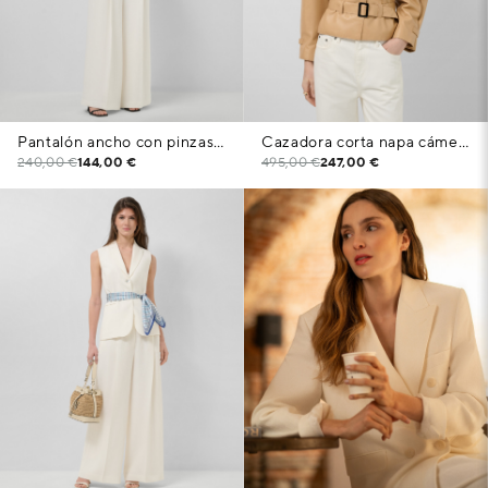
Pantalón ancho con pinzas mezcla lino blanco roto
Cazadora corta napa cámel con cinturón
240,00 €
144,00 €
495,00 €
247,00 €