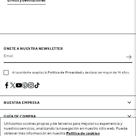
Envíos y devoluciones
ÚNETE A NUESTRA NEWSLETTER
Email
Al suscribirte aceptas la
Política de Privacidad
y declaras ser mayor de 16 años.
NUESTRA EMPRESA
GUÍA DE COMPRA
Utilizamos cookies propias y de terceros para mejorar su experiencia y
nuestros servicios, analizando la navegación en nuestro sitio web. Puede
CONDICIONES Y EMPRESA
obtener más información en nuestra
Política de cookies