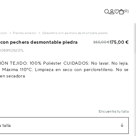
(0)
cción
Prenda exterior
Gabardina con pechera desmontable piedra
con pechera desmontable piedra
175,00 €
350,00 €
700881125207L
N TEJIDO: 100% Poliéster CUIDADOS: No lavar. No lejía.
 Máxima 110ºC. Limpieza en seco con percloretileno. No se
 en secadora
Encuentra tu talla
 talla