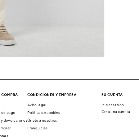
E COMPRA
CONDICIONES Y EMPRESA
SU CUENTA
Aviso legal
Iniciar sesión
Crea una cuenta
 de pago
Política de cookies
 y devoluciones
Únete a nosotros
mprar
Franquicias
ones