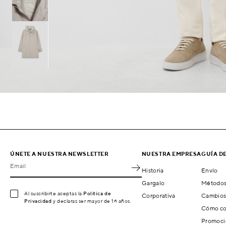
ÚNETE A NUESTRA NEWSLETTER
NUESTRA EMPRESA
GUÍA D
Email
Historia
Envío
Gargalo
Métodos
Al suscribirte aceptas la
Política de
Corporativa
Cambios
Privacidad
y declaras ser mayor de 16 años.
Cómo co
Promoci