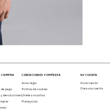
E COMPRA
CONDICIONES Y EMPRESA
SU CUENTA
Aviso legal
Iniciar sesión
Crea una cuenta
 de pago
Política de cookies
 y devoluciones
Únete a nosotros
mprar
Franquicias
ones