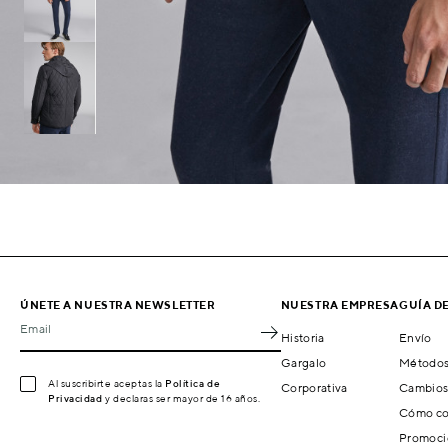
ÚNETE A NUESTRA NEWSLETTER
NUESTRA EMPRESA
GUÍA D
Email
Historia
Envío
Gargalo
Métodos
Al suscribirte aceptas la
Política de
Corporativa
Cambios
Privacidad
y declaras ser mayor de 16 años.
Cómo co
Promoci