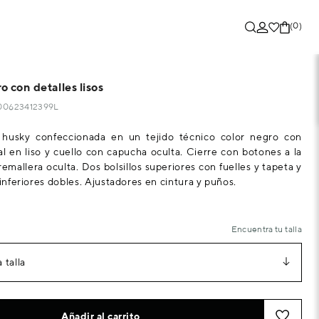
(0)
 con detalles lisos
700623412399L
o husky confeccionada en un tejido técnico color negro con
al en liso y cuello con capucha oculta. Cierre con botones a la
remallera oculta. Dos bolsillos superiores con fuelles y tapeta y
 inferiores dobles. Ajustadores en cintura y puños.
Encuentra tu talla
 talla
Añadir al carrito