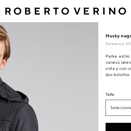
Husky negro
Referencia: 5
Parka estil
canesú later
vista y con c
dos bolsillos
Talla
Selecciona