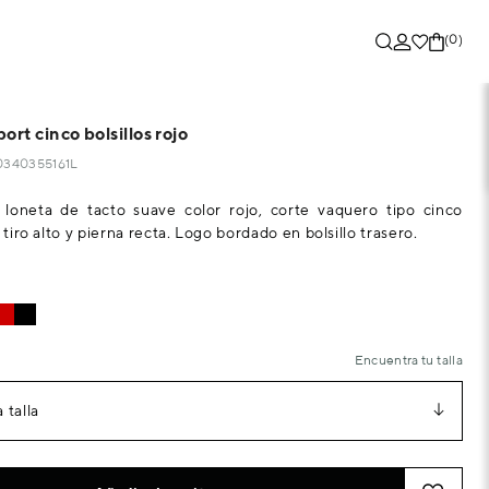
(0)
ort cinco bolsillos rojo
10340355161L
 loneta de tacto suave color rojo, corte vaquero tipo cinco
n tiro alto y pierna recta. Logo bordado en bolsillo trasero.
Encuentra tu talla
 talla