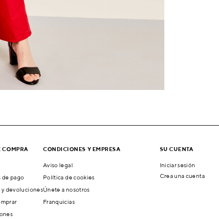
E COMPRA
CONDICIONES Y EMPRESA
SU CUENTA
Aviso legal
Iniciar sesión
Crea una cuenta
 de pago
Política de cookies
 y devoluciones
Únete a nosotros
mprar
Franquicias
ones