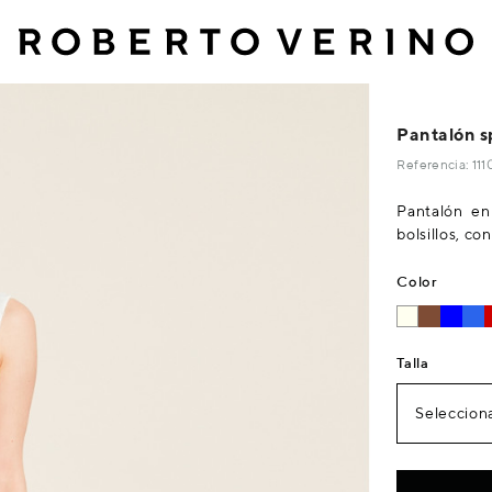
Pantalón sp
Referencia: 11
Pantalón en
bolsillos, co
Color
Talla
Selecciona