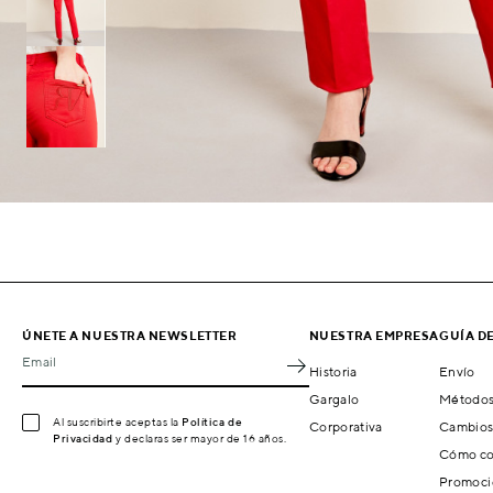
ÚNETE A NUESTRA NEWSLETTER
NUESTRA EMPRESA
GUÍA D
Email
Historia
Envío
Gargalo
Métodos
Al suscribirte aceptas la
Política de
Corporativa
Cambios
Privacidad
y declaras ser mayor de 16 años.
Cómo co
Promoci