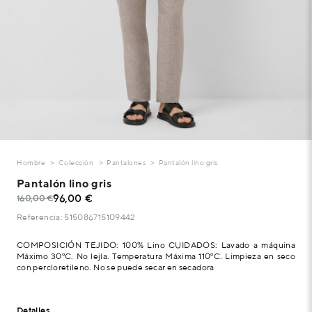
Hombre
Colección
Pantalones
Pantalón lino gris
Pantalón lino gris
96,00 €
160,00 €
Referencia: 515086715109442
COMPOSICIÓN TEJIDO: 100% Lino CUIDADOS: Lavado a máquina
Máximo 30ºC. No lejía. Temperatura Máxima 110ºC. Limpieza en seco
con percloretileno. No se puede secar en secadora
Detalles