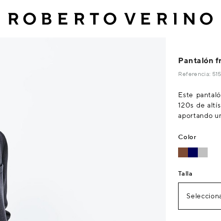
Pantalón f
Referencia: 5
Este pantaló
120s de altís
aportando un
Color
Talla
Selecciona