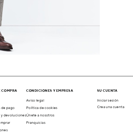
E COMPRA
CONDICIONES Y EMPRESA
SU CUENTA
Aviso legal
Iniciar sesión
Crea una cuenta
 de pago
Política de cookies
 y devoluciones
Únete a nosotros
mprar
Franquicias
ones