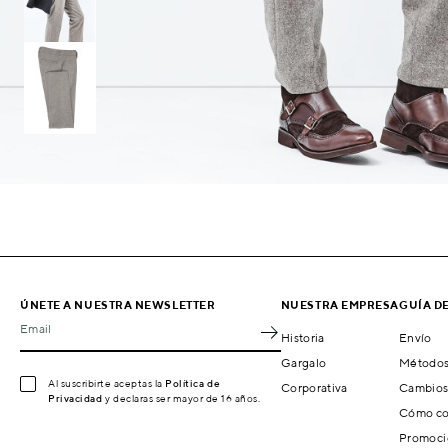
ÚNETE A NUESTRA NEWSLETTER
NUESTRA EMPRESA
GUÍA D
Email
Historia
Envío
Gargalo
Métodos
Al suscribirte aceptas la
Política de
Corporativa
Cambios
Privacidad
y declaras ser mayor de 16 años.
Cómo co
Promoci