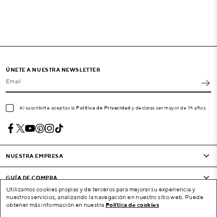
ÚNETE A NUESTRA NEWSLETTER
Email
Al suscribirte aceptas la
Política de Privacidad
y declaras ser mayor de 16 años.
NUESTRA EMPRESA
GUÍA DE COMPRA
Utilizamos cookies propias y de terceros para mejorar su experiencia y
nuestros servicios, analizando la navegación en nuestro sitio web. Puede
CONDICIONES Y EMPRESA
obtener más información en nuestra
Política de cookies