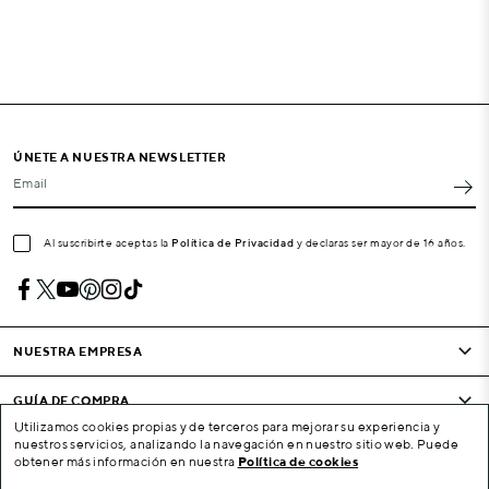
ÚNETE A NUESTRA NEWSLETTER
Email
Al suscribirte aceptas la
Política de Privacidad
y declaras ser mayor de 16 años.
NUESTRA EMPRESA
GUÍA DE COMPRA
Utilizamos cookies propias y de terceros para mejorar su experiencia y
nuestros servicios, analizando la navegación en nuestro sitio web. Puede
CONDICIONES Y EMPRESA
obtener más información en nuestra
Política de cookies