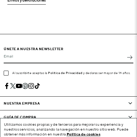
Envíos y devoluciones
ÚNETE A NUESTRA NEWSLETTER
Email
Al suscribirte aceptas la
Política de Privacidad
y declaras ser mayor de 16 años.
NUESTRA EMPRESA
GUÍA DE COMPRA
Utilizamos cookies propias y de terceros para mejorar su experiencia y
nuestros servicios, analizando la navegación en nuestro sitio web. Puede
CONDICIONES Y EMPRESA
obtener más información en nuestra
Política de cookies