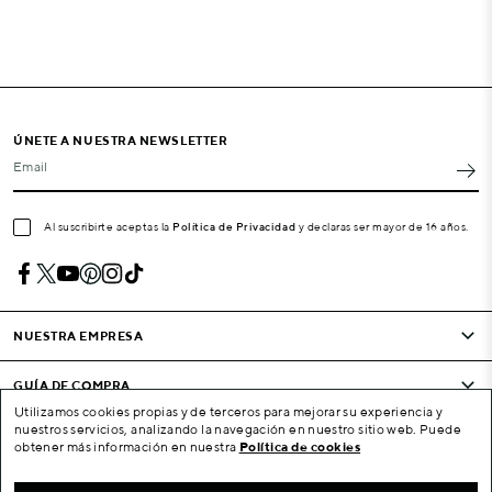
ÚNETE A NUESTRA NEWSLETTER
Email
Al suscribirte aceptas la
Política de Privacidad
y declaras ser mayor de 16 años.
NUESTRA EMPRESA
GUÍA DE COMPRA
Utilizamos cookies propias y de terceros para mejorar su experiencia y
nuestros servicios, analizando la navegación en nuestro sitio web. Puede
CONDICIONES Y EMPRESA
obtener más información en nuestra
Política de cookies
SU CUENTA