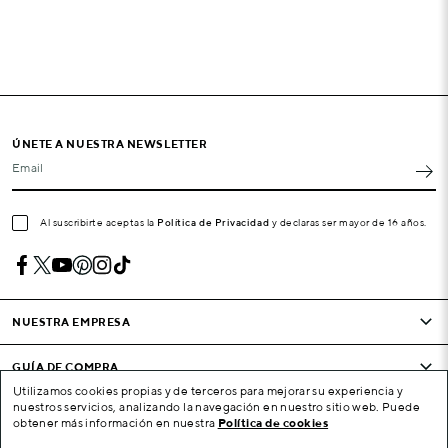
ÚNETE A NUESTRA NEWSLETTER
Email
Al suscribirte aceptas la
Política de Privacidad
y declaras ser mayor de 16 años.
NUESTRA EMPRESA
GUÍA DE COMPRA
Utilizamos cookies propias y de terceros para mejorar su experiencia y
nuestros servicios, analizando la navegación en nuestro sitio web. Puede
CONDICIONES Y EMPRESA
obtener más información en nuestra
Política de cookies