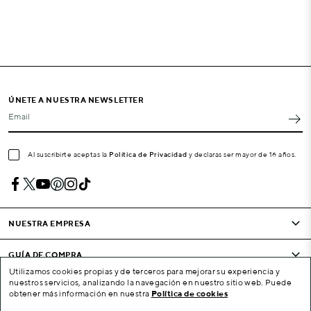
ÚNETE A NUESTRA NEWSLETTER
Email
Al suscribirte aceptas la
Política de Privacidad
y declaras ser mayor de 16 años.
NUESTRA EMPRESA
GUÍA DE COMPRA
Utilizamos cookies propias y de terceros para mejorar su experiencia y
nuestros servicios, analizando la navegación en nuestro sitio web. Puede
CONDICIONES Y EMPRESA
obtener más información en nuestra
Política de cookies