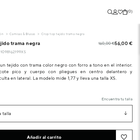
(0)
ón
Camisas & Blusas
Crop top tejido trama negra
ejido trama negra
56,00 €
160,00 €
201098162199XS
un tejido con trama color negro con forro a tono en el interior.
scote pico y cuerpo con pliegues en centro delantero y
ulta en lateral. La modelo mide 1,77 y lleva una talla XS.
Encuentra tu talla
 talla
Añadir al carrito