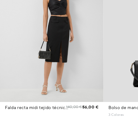
140,00 €
56,00 €
Falda recta midi tejido técnico negro
Bolso de mano
3 Colores