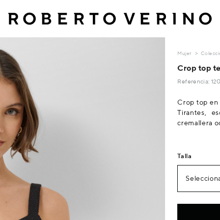
Mujer
Colecci
Crop top t
Referencia: 1
Crop top en 
Tirantes, e
cremallera oc
Talla
Selecciona