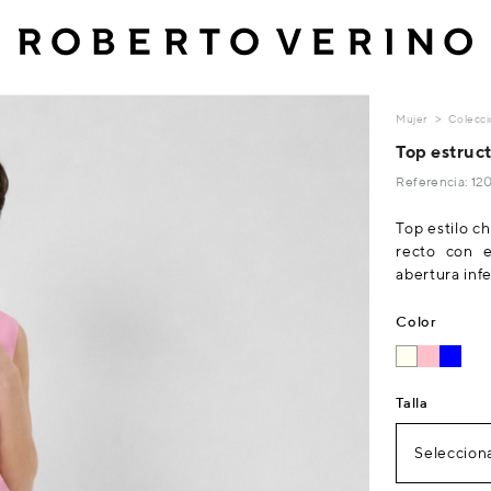
Mujer
Colecci
Top estruc
Referencia: 1
Top estilo ch
recto con 
abertura infe
Color
Talla
Selecciona