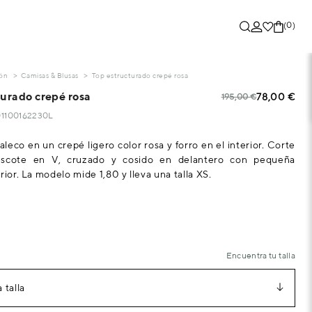
(0)
ón
Camisas & Blusas
Top estructurado crepé rosa
turado crepé rosa
78,00 €
195,00 €
201100162230L
aleco en un crepé ligero color rosa y forro en el interior. Corte
escote en V, cruzado y cosido en delantero con pequeña
rior. La modelo mide 1,80 y lleva una talla XS.
Encuentra tu talla
 talla