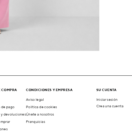
E COMPRA
CONDICIONES Y EMPRESA
SU CUENTA
Aviso legal
Iniciar sesión
Crea una cuenta
 de pago
Política de cookies
 y devoluciones
Únete a nosotros
mprar
Franquicias
ones