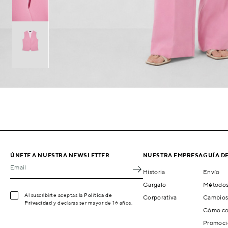
ÚNETE A NUESTRA NEWSLETTER
NUESTRA EMPRESA
GUÍA D
Email
Historia
Envío
Gargalo
Métodos
Al suscribirte aceptas la
Política de
Corporativa
Cambios
Privacidad
y declaras ser mayor de 16 años.
Cómo co
Promoci