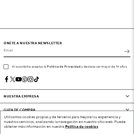
ÚNETE A NUESTRA NEWSLETTER
Email
Al suscribirte aceptas la
Política de Privacidad
y declaras ser mayor de 16 años.
NUESTRA EMPRESA
GUÍA DE COMPRA
Utilizamos cookies propias y de terceros para mejorar su experiencia y
nuestros servicios, analizando la navegación en nuestro sitio web. Puede
CONDICIONES Y EMPRESA
obtener más información en nuestra
Política de cookies