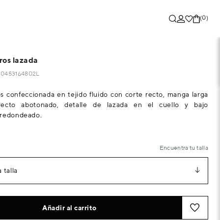
(0)
ros lazada
230453164802L
s confeccionada en tejido fluido con corte recto, manga larga
ecto abotonado, detalle de lazada en el cuello y bajo
 redondeado.
Encuentra tu talla
 talla
Añadir al carrito