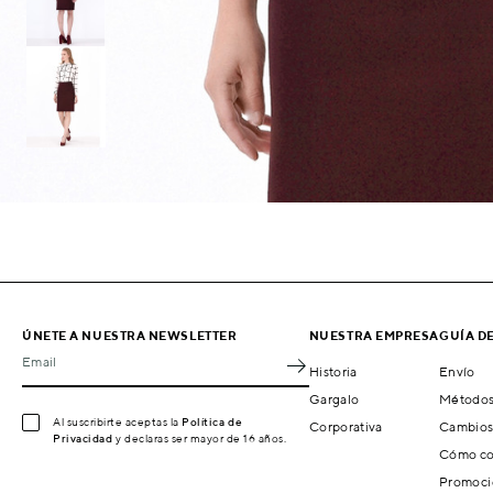
ÚNETE A NUESTRA NEWSLETTER
NUESTRA EMPRESA
GUÍA D
Email
Historia
Envío
Gargalo
Métodos
Al suscribirte aceptas la
Política de
Corporativa
Cambios
Privacidad
y declaras ser mayor de 16 años.
Cómo co
Promoci