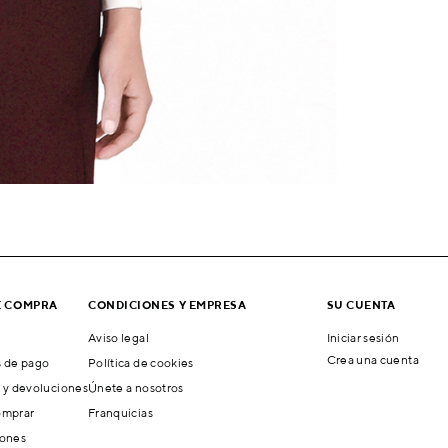
E COMPRA
CONDICIONES Y EMPRESA
SU CUENTA
Aviso legal
Iniciar sesión
Crea una cuenta
 de pago
Política de cookies
 y devoluciones
Únete a nosotros
mprar
Franquicias
ones