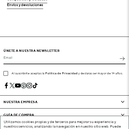
Envíos y devoluciones
ÚNETE A NUESTRA NEWSLETTER
Email
Al suscribirte aceptas la
Política de Privacidad
y declaras ser mayor de 16 años.
NUESTRA EMPRESA
GUÍA DE COMPRA
Utilizamos cookies propias y de terceros para mejorar su experiencia y
nuestros servicios, analizando la navegación en nuestro sitio web. Puede
CONDICIONES Y EMPRESA