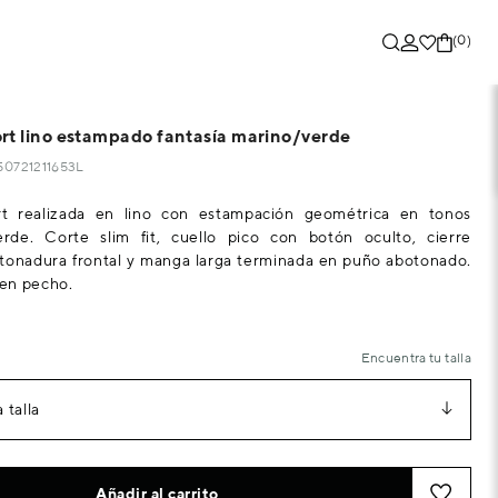
(0)
rt lino estampado fantasía marino/verde
250721211653L
t realizada en lino con estampación geométrica en tonos
rde. Corte slim fit, cuello pico con botón oculto, cierre
tonadura frontal y manga larga terminada en puño abotonado.
en pecho.
Encuentra tu talla
 talla
Añadir al carrito