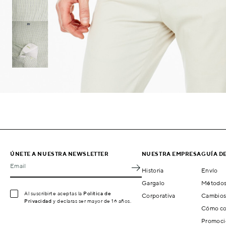
ÚNETE A NUESTRA NEWSLETTER
NUESTRA EMPRESA
GUÍA D
Email
Historia
Envío
Gargalo
Métodos
Al suscribirte aceptas la
Política de
Corporativa
Cambios
Privacidad
y declaras ser mayor de 16 años.
Cómo co
Promoci