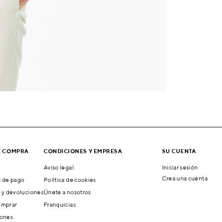
E COMPRA
CONDICIONES Y EMPRESA
SU CUENTA
Aviso legal
Iniciar sesión
Crea una cuenta
 de pago
Política de cookies
 y devoluciones
Únete a nosotros
mprar
Franquicias
ones