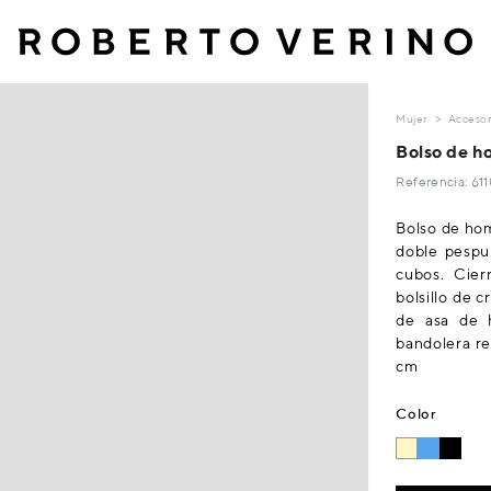
Mujer
Accesor
Bolso de h
Referencia: 61
Bolso de hom
doble pespu
cubos. Cier
bolsillo de c
de asa de 
bandolera re
cm
Color