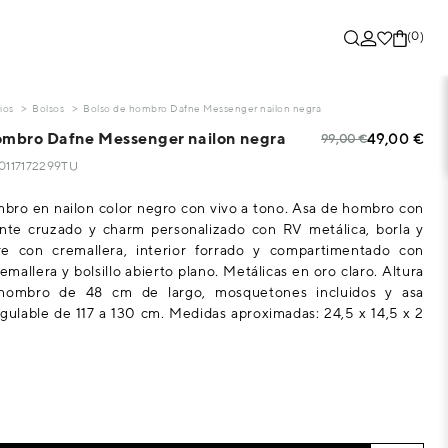
(0)
ios
Bolsos
Bolso de hombro Dafne Messenger nailon negra
ombro Dafne Messenger nailon negra
49,00 €
99,00 €
10117172299TU
bro en nailon color negro con vivo a tono. Asa de hombro con
nte cruzado y charm personalizado con RV metálica, borla y
re con cremallera, interior forrado y compartimentado con
remallera y bolsillo abierto plano. Metálicas en oro claro. Altura
hombro de 48 cm de largo, mosquetones incluidos y asa
gulable de 117 a 130 cm. Medidas aproximadas: 24,5 x 14,5 x 2