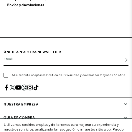
Envíos y devoluciones
ÚNETE A NUESTRA NEWSLETTER
Email
Al suscribirte aceptas la
Política de Privacidad
y declaras ser mayor de 16 años.
NUESTRA EMPRESA
GUÍA DE COMPRA
Utilizamos cookies propias y de terceros para mejorar su experiencia y
nuestros servicios, analizando la navegación en nuestro sitio web. Puede
CONDICIONES Y EMPRESA