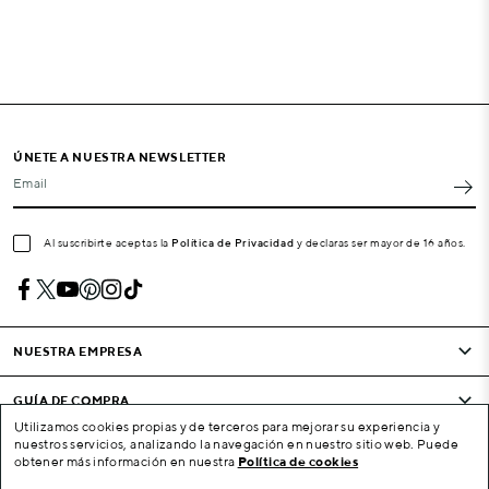
ÚNETE A NUESTRA NEWSLETTER
Email
Al suscribirte aceptas la
Política de Privacidad
y declaras ser mayor de 16 años.
NUESTRA EMPRESA
GUÍA DE COMPRA
Utilizamos cookies propias y de terceros para mejorar su experiencia y
nuestros servicios, analizando la navegación en nuestro sitio web. Puede
CONDICIONES Y EMPRESA
obtener más información en nuestra
Política de cookies