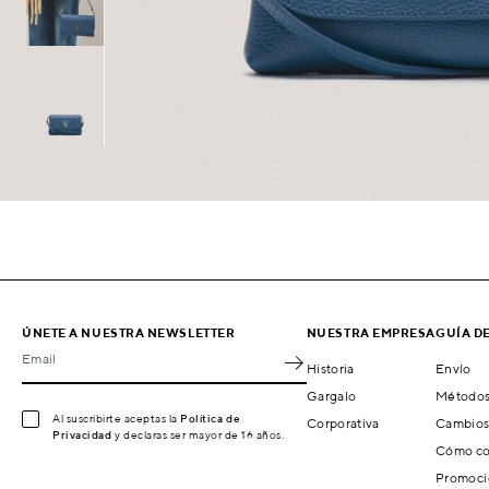
ÚNETE A NUESTRA NEWSLETTER
NUESTRA EMPRESA
GUÍA D
Email
Historia
Envío
Gargalo
Métodos
Al suscribirte aceptas la
Política de
Corporativa
Cambios
Privacidad
y declaras ser mayor de 16 años.
Cómo co
Promoci