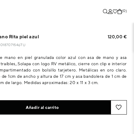
(0)
no Rita piel azul
120,00 €
120187071546TU
de mano en piel granulada color azul con asa de mano y asa
raíbles,.Solapa con logo RV metálico, cierre con clip e interior
mpartimentado con bolsillo tarjetero. Metálicas en oro claro.
de 1cm de ancho y altura de 17 cm y asa bandolera de 1 cm de
cm de largo. Medidas aproximadas: 20 x 11 x 3 cm.
Añadir al carrito