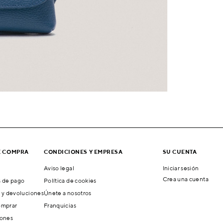
E COMPRA
CONDICIONES Y EMPRESA
SU CUENTA
Aviso legal
Iniciar sesión
Crea una cuenta
 de pago
Política de cookies
 y devoluciones
Únete a nosotros
mprar
Franquicias
ones