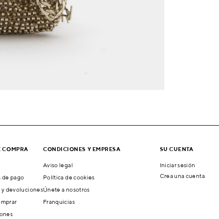
E COMPRA
CONDICIONES Y EMPRESA
SU CUENTA
Aviso legal
Iniciar sesión
Crea una cuenta
 de pago
Política de cookies
 y devoluciones
Únete a nosotros
mprar
Franquicias
ones