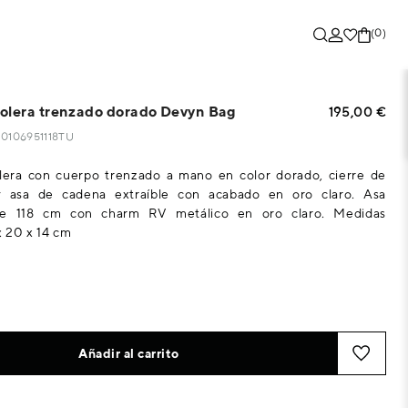
(0)
olera trenzado dorado Devyn Bag
195,00 €
130106951118TU
lera con cuerpo trenzado a mano en color dorado, cierre de
y asa de cadena extraíble con acabado en oro claro. Asa
de 118 cm con charm RV metálico en oro claro. Medidas
 20 x 14 cm
Añadir al carrito