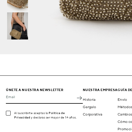
ÚNETE A NUESTRA NEWSLETTER
NUESTRA EMPRESA
GUÍA D
Email
Historia
Envío
Gargalo
Métodos
Al suscribirte aceptas la
Política de
Corporativa
Cambios
Privacidad
y declaras ser mayor de 16 años.
Cómo co
Promoci