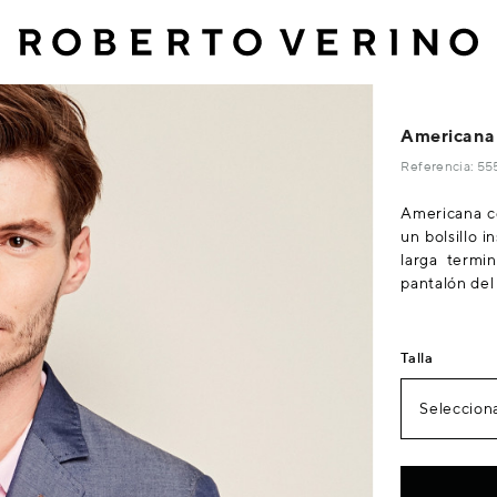
Americana 
Referencia: 5
Americana co
un bolsillo 
larga termi
pantalón del
Talla
Selecciona