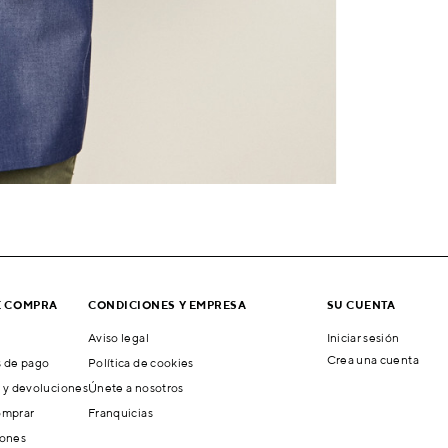
E COMPRA
CONDICIONES Y EMPRESA
SU CUENTA
Aviso legal
Iniciar sesión
Crea una cuenta
 de pago
Política de cookies
 y devoluciones
Únete a nosotros
mprar
Franquicias
ones