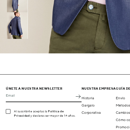
ÚNETE A NUESTRA NEWSLETTER
NUESTRA EMPRESA
GUÍA D
Email
Historia
Envío
Gargalo
Métodos
Al suscribirte aceptas la
Política de
Corporativa
Cambios
Privacidad
y declaras ser mayor de 16 años.
Cómo co
Promoci