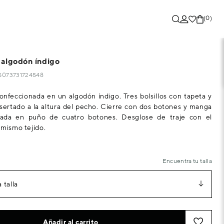
(0)
algodón índigo
55073731724548
nfeccionada en un algodón índigo. Tres bolsillos con tapeta y
insertado a la altura del pecho. Cierre con dos botones y manga
nada en puño de cuatro botones. Desglose de traje con el
 mismo tejido.
Encuentra tu talla
 talla
Añadir al carrito