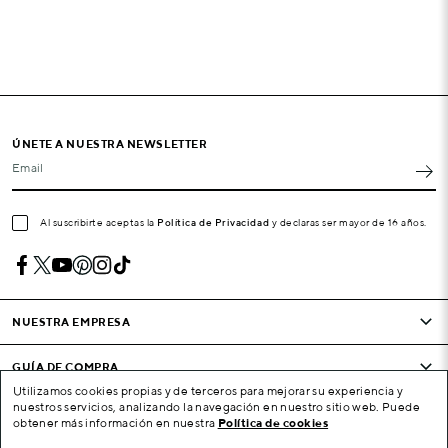
ÚNETE A NUESTRA NEWSLETTER
Email
Al suscribirte aceptas la
Política de Privacidad
y declaras ser mayor de 16 años.
NUESTRA EMPRESA
GUÍA DE COMPRA
Utilizamos cookies propias y de terceros para mejorar su experiencia y
nuestros servicios, analizando la navegación en nuestro sitio web. Puede
CONDICIONES Y EMPRESA
obtener más información en nuestra
Política de cookies