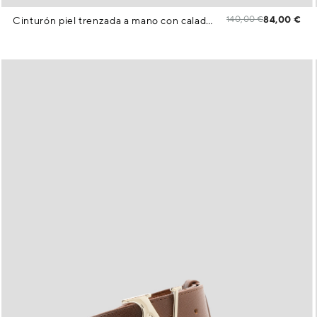
140,00 €
84,00 €
Cinturón piel trenzada a mano con calados color marrón