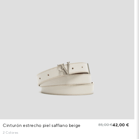
85,00 €
42,00 €
Cinturón estrecho piel saffiano beige
2 Colores