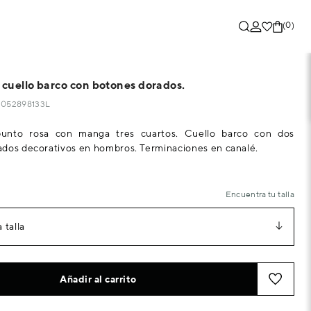
(0)
 cuello barco con botones dorados.
84052898133L
unto rosa con manga tres cuartos. Cuello barco con dos
dos decorativos en hombros. Terminaciones en canalé.
Encuentra tu talla
 talla
Añadir al carrito