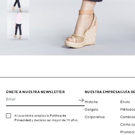
ÚNETE A NUESTRA NEWSLETTER
NUESTRA EMPRESA
GUÍA D
Email
Historia
Envío
Gargalo
Métodos
Al suscribirte aceptas la
Política de
Corporativa
Cambios
Privacidad
y declaras ser mayor de 16 años.
Cómo co
Promoci