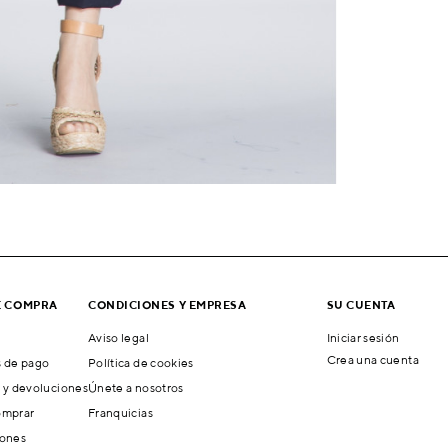
E COMPRA
CONDICIONES Y EMPRESA
SU CUENTA
Aviso legal
Iniciar sesión
Crea una cuenta
 de pago
Política de cookies
 y devoluciones
Únete a nosotros
mprar
Franquicias
ones