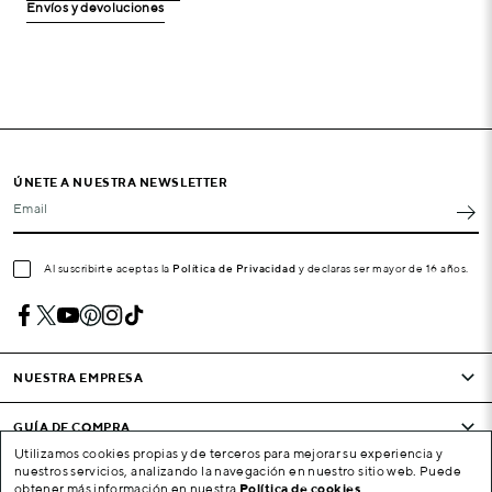
Envíos y devoluciones
ÚNETE A NUESTRA NEWSLETTER
Email
Al suscribirte aceptas la
Política de Privacidad
y declaras ser mayor de 16 años.
NUESTRA EMPRESA
GUÍA DE COMPRA
Utilizamos cookies propias y de terceros para mejorar su experiencia y
nuestros servicios, analizando la navegación en nuestro sitio web. Puede
CONDICIONES Y EMPRESA
obtener más información en nuestra
Política de cookies