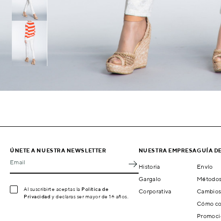
ÚNETE A NUESTRA NEWSLETTER
NUESTRA EMPRESA
GUÍA D
Email
Historia
Envío
Gargalo
Métodos
Al suscribirte aceptas la
Política de
Corporativa
Cambios
Privacidad
y declaras ser mayor de 16 años.
Cómo co
Promoci