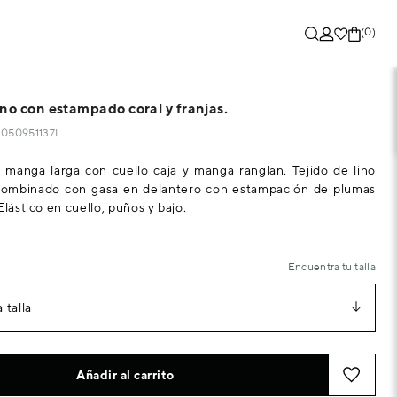
(0)
no con estampado coral y franjas.
29050951137L
manga larga con cuello caja y manga ranglan. Tejido de lino
 combinado con gasa en delantero con estampación de plumas
Elástico en cuello, puños y bajo.
Encuentra tu talla
 talla
Añadir al carrito