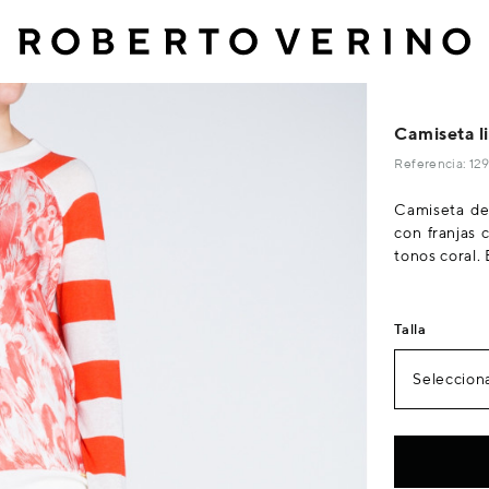
Camiseta li
Referencia: 1
Camiseta de 
con franjas
tonos coral. 
Talla
Selecciona