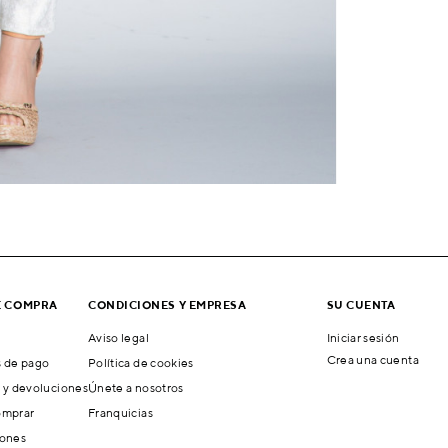
E COMPRA
CONDICIONES Y EMPRESA
SU CUENTA
Aviso legal
Iniciar sesión
Crea una cuenta
 de pago
Política de cookies
 y devoluciones
Únete a nosotros
mprar
Franquicias
ones