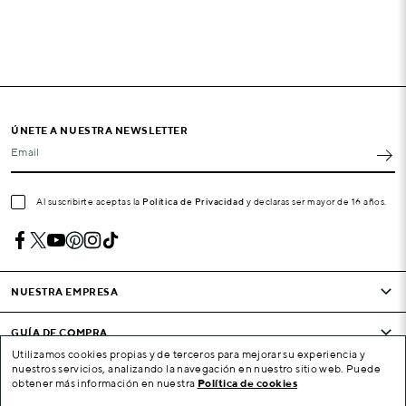
ÚNETE A NUESTRA NEWSLETTER
Email
Al suscribirte aceptas la
Política de Privacidad
y declaras ser mayor de 16 años.
NUESTRA EMPRESA
GUÍA DE COMPRA
Utilizamos cookies propias y de terceros para mejorar su experiencia y
nuestros servicios, analizando la navegación en nuestro sitio web. Puede
CONDICIONES Y EMPRESA
obtener más información en nuestra
Política de cookies