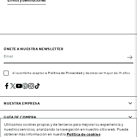
Envíos y devoluciones
ÚNETE A NUESTRA NEWSLETTER
Email
Al suscribirte aceptas la
Política de Privacidad
y declaras ser mayor de 16 años.
NUESTRA EMPRESA
GUÍA DE COMPRA
Utilizamos cookies propias y de terceros para mejorar su experiencia y
nuestros servicios, analizando la navegación en nuestro sitio web. Puede
CONDICIONES Y EMPRESA
obtener más información en nuestra
Política de cookies