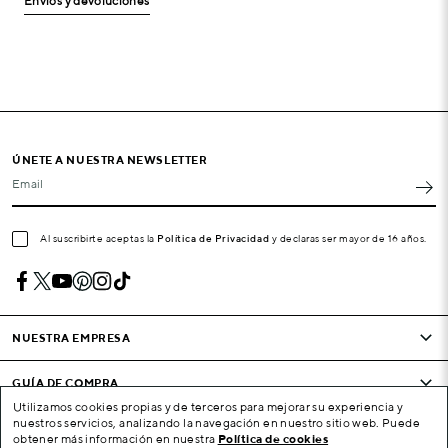
Envíos y devoluciones
ÚNETE A NUESTRA NEWSLETTER
Email
Al suscribirte aceptas la
Política de Privacidad
y declaras ser mayor de 16 años.
NUESTRA EMPRESA
GUÍA DE COMPRA
Utilizamos cookies propias y de terceros para mejorar su experiencia y
nuestros servicios, analizando la navegación en nuestro sitio web. Puede
CONDICIONES Y EMPRESA
obtener más información en nuestra
Política de cookies