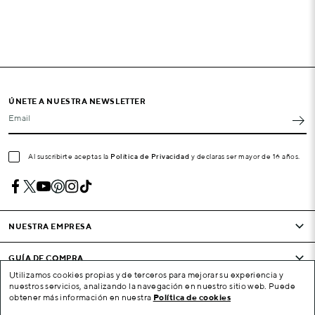
ÚNETE A NUESTRA NEWSLETTER
Email
Al suscribirte aceptas la
Política de Privacidad
y declaras ser mayor de 16 años.
NUESTRA EMPRESA
GUÍA DE COMPRA
Utilizamos cookies propias y de terceros para mejorar su experiencia y
nuestros servicios, analizando la navegación en nuestro sitio web. Puede
CONDICIONES Y EMPRESA
obtener más información en nuestra
Política de cookies