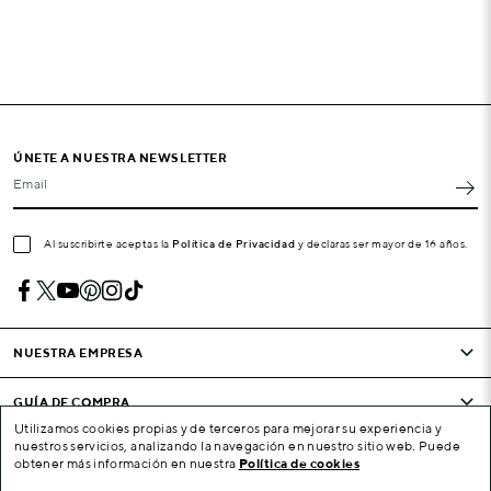
ÚNETE A NUESTRA NEWSLETTER
Email
Al suscribirte aceptas la
Política de Privacidad
y declaras ser mayor de 16 años.
NUESTRA EMPRESA
GUÍA DE COMPRA
Utilizamos cookies propias y de terceros para mejorar su experiencia y
nuestros servicios, analizando la navegación en nuestro sitio web. Puede
CONDICIONES Y EMPRESA
obtener más información en nuestra
Política de cookies