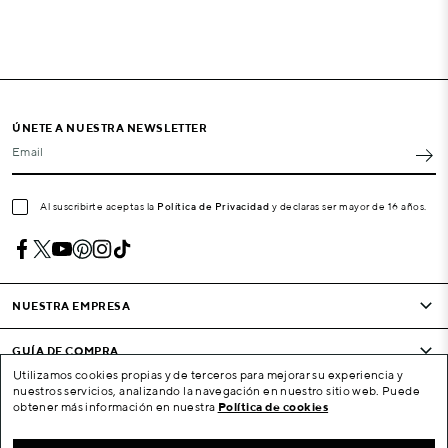
ÚNETE A NUESTRA NEWSLETTER
Email
Al suscribirte aceptas la
Política de Privacidad
y declaras ser mayor de 16 años.
NUESTRA EMPRESA
GUÍA DE COMPRA
Utilizamos cookies propias y de terceros para mejorar su experiencia y
nuestros servicios, analizando la navegación en nuestro sitio web. Puede
CONDICIONES Y EMPRESA
obtener más información en nuestra
Política de cookies
SU CUENTA