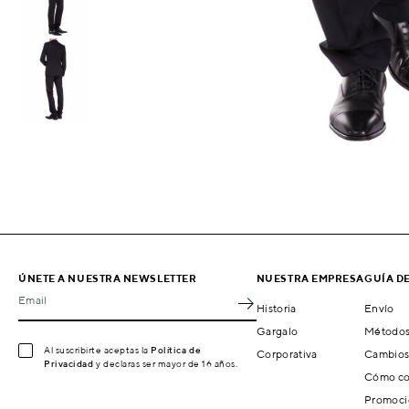
ÚNETE A NUESTRA NEWSLETTER
NUESTRA EMPRESA
GUÍA D
Email
Historia
Envío
Gargalo
Métodos
Al suscribirte aceptas la
Política de
Corporativa
Cambios
Privacidad
y declaras ser mayor de 16 años.
Cómo co
Promoci