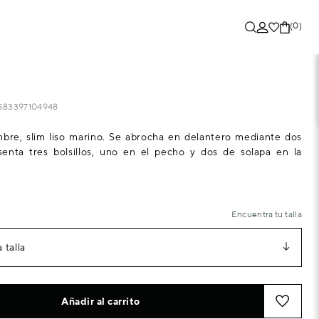
(0)
6583397104948
bre, slim liso marino. Se abrocha en delantero mediante dos
senta tres bolsillos, uno en el pecho y dos de solapa en la
Encuentra tu talla
 talla
Añadir al carrito