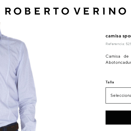
camisa spo
Referencia: 5
Camisa de 
Abotoncadura 
Talla
Selecciona