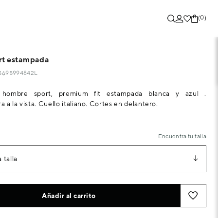
(0)
rt estampada
25695994842L
hombre sport, premium fit estampada blanca y azul .
a la vista. Cuello italiano. Cortes en delantero.
Encuentra tu talla
 talla
Añadir al carrito