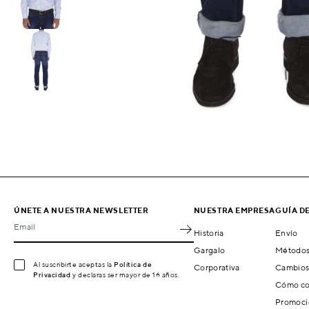
ÚNETE A NUESTRA NEWSLETTER
NUESTRA EMPRESA
GUÍA D
Email
Historia
Envío
Gargalo
Métodos
Al suscribirte aceptas la
Política de
Corporativa
Cambios
Privacidad
y declaras ser mayor de 16 años.
Cómo co
Promoci