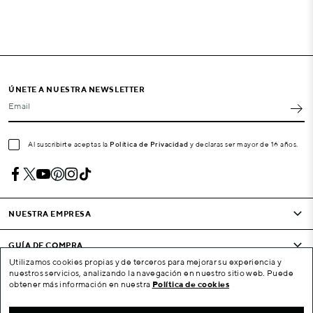
ÚNETE A NUESTRA NEWSLETTER
Email
Al suscribirte aceptas la
Política de Privacidad
y declaras ser mayor de 16 años.
NUESTRA EMPRESA
GUÍA DE COMPRA
Utilizamos cookies propias y de terceros para mejorar su experiencia y
nuestros servicios, analizando la navegación en nuestro sitio web. Puede
CONDICIONES Y EMPRESA
obtener más información en nuestra
Política de cookies
SU CUENTA