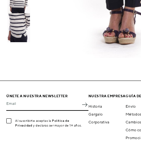
ÚNETE A NUESTRA NEWSLETTER
NUESTRA EMPRESA
GUÍA D
Email
Historia
Envío
Gargalo
Métodos
Al suscribirte aceptas la
Política de
Corporativa
Cambios
Privacidad
y declaras ser mayor de 16 años.
Cómo co
Promoci