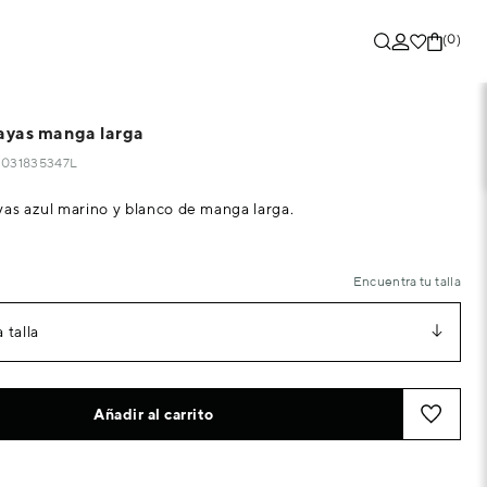
(0)
rayas manga larga
84031835347L
yas azul marino y blanco de manga larga.
Encuentra tu talla
 talla
Añadir al carrito