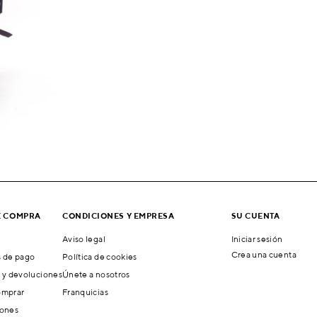
E COMPRA
CONDICIONES Y EMPRESA
SU CUENTA
Aviso legal
Iniciar sesión
Crea una cuenta
 de pago
Política de cookies
 y devoluciones
Únete a nosotros
mprar
Franquicias
ones