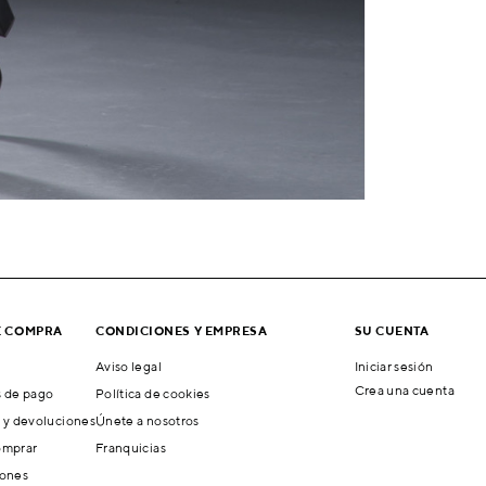
E COMPRA
CONDICIONES Y EMPRESA
SU CUENTA
Aviso legal
Iniciar sesión
Crea una cuenta
 de pago
Política de cookies
 y devoluciones
Únete a nosotros
mprar
Franquicias
ones