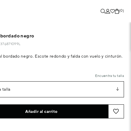
(0)
l bordado negro
32376871099L
ul bordado negro. Escote redondo y falda con vuelo y cinturón.
Encuentra tu talla
 talla
Añadir al carrito