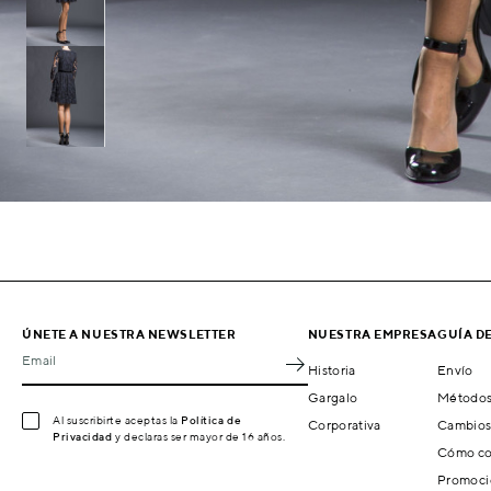
ÚNETE A NUESTRA NEWSLETTER
NUESTRA EMPRESA
GUÍA D
Email
Historia
Envío
Gargalo
Métodos
Al suscribirte aceptas la
Política de
Corporativa
Cambios
Privacidad
y declaras ser mayor de 16 años.
Cómo co
Promoci