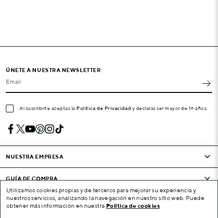
ÚNETE A NUESTRA NEWSLETTER
Email
Al suscribirte aceptas la
Política de Privacidad
y declaras ser mayor de 16 años.
NUESTRA EMPRESA
GUÍA DE COMPRA
Utilizamos cookies propias y de terceros para mejorar su experiencia y
nuestros servicios, analizando la navegación en nuestro sitio web. Puede
CONDICIONES Y EMPRESA
obtener más información en nuestra
Política de cookies