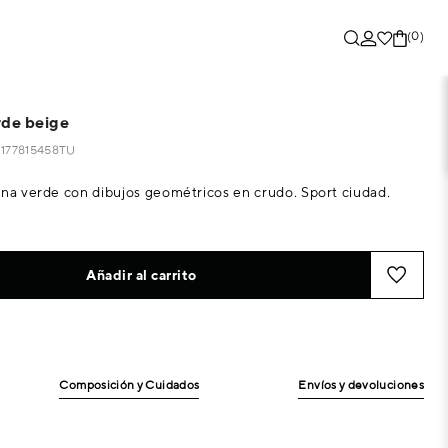
(0)
rde beige
41177815458TU
ana verde con dibujos geométricos en crudo. Sport ciudad.
Añadir al carrito
Composición y Cuidados
Envíos y devoluciones