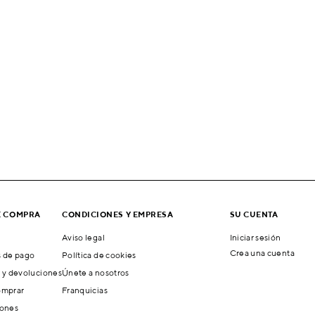
E COMPRA
CONDICIONES Y EMPRESA
SU CUENTA
Aviso legal
Iniciar sesión
Crea una cuenta
 de pago
Política de cookies
 y devoluciones
Únete a nosotros
mprar
Franquicias
ones