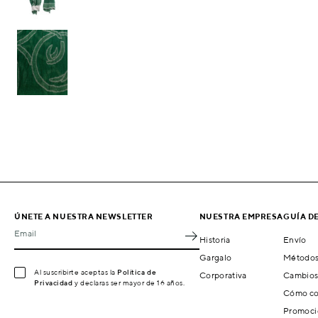
ÚNETE A NUESTRA NEWSLETTER
NUESTRA EMPRESA
GUÍA D
Email
Historia
Envío
Gargalo
Métodos
Al suscribirte aceptas la
Política de
Corporativa
Cambios
Privacidad
y declaras ser mayor de 16 años.
Cómo co
Promoci