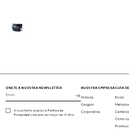
ÚNETE A NUESTRA NEWSLETTER
NUESTRA EMPRESA
GUÍA D
Email
Historia
Envío
Gargalo
Métodos
Al suscribirte aceptas la
Política de
Corporativa
Cambios
Privacidad
y declaras ser mayor de 16 años.
Cómo co
Promoci