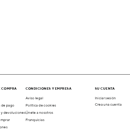
E COMPRA
CONDICIONES Y EMPRESA
SU CUENTA
Aviso legal
Iniciar sesión
Crea una cuenta
 de pago
Política de cookies
 y devoluciones
Únete a nosotros
mprar
Franquicias
ones